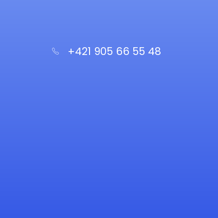
Prečítal/a som si podmienky a
súhlasím s nimi.
+421 905 66 55 48