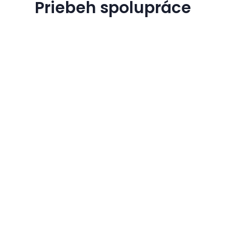
Priebeh spolupráce
Konzultácia
Spoločne preberieme vaše predstavy a
požiadavky na nový web. Ak potrebujete
radu alebo víziu, sme tu pre vás.
Návrh a revízia
Na základe konzultácie pripravíme
návrh webu, ktorý vám online
predstavíme. Po vašej spätnej väzbe ho
spoločne upravíme podľa vašich