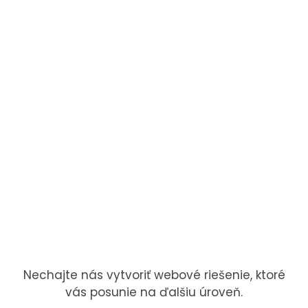
Kontaktný formulár
Responzívny dizajn
Lepšia navigácia
Prispôsobiteľnosť
od 499€
Nechajte nás vytvoriť webové riešenie, ktoré
vás posunie na ďalšiu úroveň.