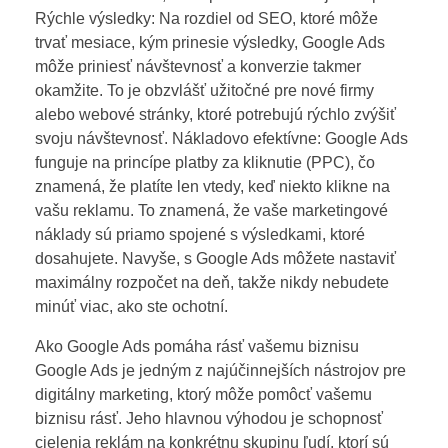
Rýchle výsledky: Na rozdiel od SEO, ktoré môže
trvať mesiace, kým prinesie výsledky, Google Ads
môže priniesť návštevnosť a konverzie takmer
okamžite. To je obzvlášť užitočné pre nové firmy
alebo webové stránky, ktoré potrebujú rýchlo zvýšiť
svoju návštevnosť. Nákladovo efektívne: Google Ads
funguje na princípe platby za kliknutie (PPC), čo
znamená, že platíte len vtedy, keď niekto klikne na
vašu reklamu. To znamená, že vaše marketingové
náklady sú priamo spojené s výsledkami, ktoré
dosahujete. Navyše, s Google Ads môžete nastaviť
maximálny rozpočet na deň, takže nikdy nebudete
minúť viac, ako ste ochotní.
Ako Google Ads pomáha rásť vašemu biznisu
Google Ads je jedným z najúčinnejších nástrojov pre
digitálny marketing, ktorý môže pomôcť vašemu
biznisu rásť. Jeho hlavnou výhodou je schopnosť
cielenia reklám na konkrétnu skupinu ľudí, ktorí sú