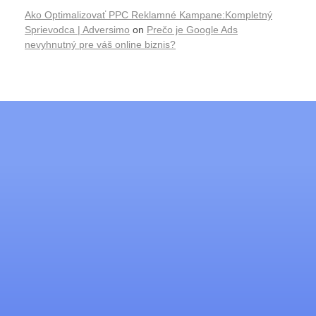
Ako Optimalizovať PPC Reklamné Kampane:Kompletný
Sprievodca | Adversimo
on
Prečo je Google Ads
nevyhnutný pre váš online biznis?
Máš dotaz alebo potrebuješ
pomoc?
Prečítal/a som si podmienky a