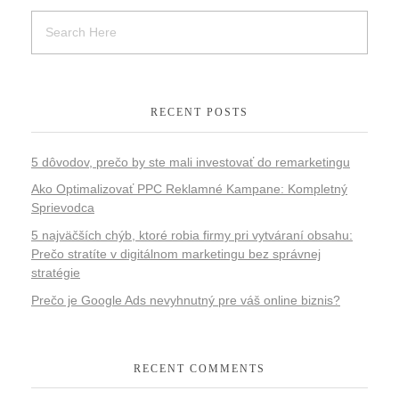
RECENT POSTS
5 dôvodov, prečo by ste mali investovať do remarketingu
Ako Optimalizovať PPC Reklamné Kampane: Kompletný
Sprievodca
5 najväčších chýb, ktoré robia firmy pri vytváraní obsahu:
Prečo stratíte v digitálnom marketingu bez správnej
stratégie
Prečo je Google Ads nevyhnutný pre váš online biznis?
RECENT COMMENTS