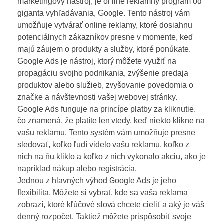
marketingový nástroj, je online reklamný program od
giganta vyhľadávania, Google. Tento nástroj vám
umožňuje vytvárať online reklamy, ktoré dosiahnu
potenciálnych zákazníkov presne v momente, keď
majú záujem o produkty a služby, ktoré ponúkate.
Google Ads je nástroj, ktorý môžete využiť na
propagáciu svojho podnikania, zvýšenie predaja
produktov alebo služieb, zvyšovanie povedomia o
značke a návštevnosti vašej webovej stránky.
Google Ads funguje na princípe platby za kliknutie,
čo znamená, že platíte len vtedy, keď niekto klikne na
vašu reklamu. Tento systém vám umožňuje presne
sledovať, koľko ľudí videlo vašu reklamu, koľko z
nich na ňu kliklo a koľko z nich vykonalo akciu, ako je
napríklad nákup alebo registrácia.
Jednou z hlavných výhod Google Ads je jeho
flexibilita. Môžete si vybrať, kde sa vaša reklama
zobrazí, ktoré kľúčové slová chcete cieliť a aký je váš
denný rozpočet. Taktiež môžete prispôsobiť svoje