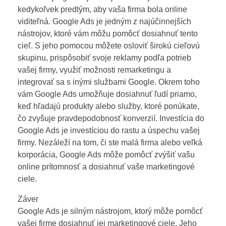
kedykoľvek predtým, aby vaša firma bola online
viditeľná. Google Ads je jedným z najúčinnejších
nástrojov, ktoré vám môžu pomôcť dosiahnuť tento
cieľ. S jeho pomocou môžete osloviť širokú cieľovú
skupinu, prispôsobiť svoje reklamy podľa potrieb
vašej firmy, využiť možnosti remarketingu a
integrovať sa s inými službami Google. Okrem toho
vám Google Ads umožňuje dosiahnuť ľudí priamo,
keď hľadajú produkty alebo služby, ktoré ponúkate,
čo zvyšuje pravdepodobnosť konverzií. Investícia do
Google Ads je investíciou do rastu a úspechu vašej
firmy. Nezáleží na tom, či ste malá firma alebo veľká
korporácia, Google Ads môže pomôcť zvýšiť vašu
online prítomnosť a dosiahnuť vaše marketingové
ciele.
Záver
Google Ads je silným nástrojom, ktorý môže pomôcť
vašej firme dosiahnuť jej marketingové ciele. Jeho