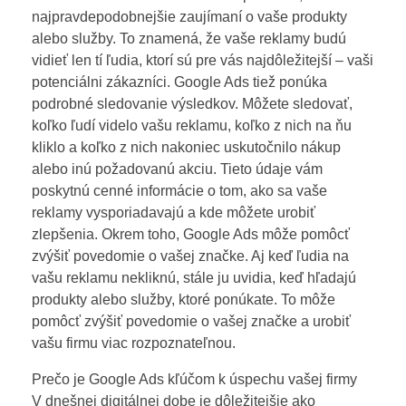
najpravdepodobnejšie zaujímaní o vaše produkty
alebo služby. To znamená, že vaše reklamy budú
vidieť len tí ľudia, ktorí sú pre vás najdôležitejší – vaši
potenciálni zákazníci. Google Ads tiež ponúka
podrobné sledovanie výsledkov. Môžete sledovať,
koľko ľudí videlo vašu reklamu, koľko z nich na ňu
kliklo a koľko z nich nakoniec uskutočnilo nákup
alebo inú požadovanú akciu. Tieto údaje vám
poskytnú cenné informácie o tom, ako sa vaše
reklamy vysporiadavajú a kde môžete urobiť
zlepšenia. Okrem toho, Google Ads môže pomôcť
zvýšiť povedomie o vašej značke. Aj keď ľudia na
vašu reklamu nekliknú, stále ju uvidia, keď hľadajú
produkty alebo služby, ktoré ponúkate. To môže
pomôcť zvýšiť povedomie o vašej značke a urobiť
vašu firmu viac rozpoznateľnou.
Prečo je Google Ads kľúčom k úspechu vašej firmy
V dnešnej digitálnej dobe je dôležitejšie ako