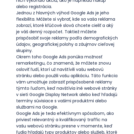
nich vykonalo akciu, ako je napríklad nákup
alebo registrácia.
Jednou z hlavných výhod Google Ads je jeho
flexibilita. Môžete si vybrať, kde sa vaša reklama
zobrazí, ktoré kľúčové slová chcete cieliť a aký
je váš denný rozpočet. Taktiež môžete
prispôsobiť svoje reklamy podľa demografických
údajov, geografickej polohy a záujmov cieľovej
skupiny.
Okrem toho Google Ads ponúka možnosť
remarketingu, čo znamená, že môžete znovu
osloviť ľudí, ktorí už navštívili vašu webovú
stránku alebo použili vašu aplikáciu. Táto funkcia
vám umožňuje zobraziť prispôsobené reklamy
týmto ľuďom, keď navštívia iné webové stránky
v sieti Google Display Network alebo keď hľadajú
termíny súvisiace s vašimi produktmi alebo
službami na Google.
Google Ads je teda efektívnym spôsobom, ako
priviesť relevantný a kvalifikovaný traffic na
vašu webovú stránku presne v momente, keď
ľudia hľadajú typy produktov alebo služieb, ktoré