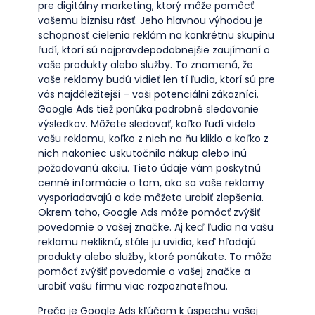
pre digitálny marketing, ktorý môže pomôcť
vašemu biznisu rásť. Jeho hlavnou výhodou je
schopnosť cielenia reklám na konkrétnu skupinu
ľudí, ktorí sú najpravdepodobnejšie zaujímaní o
vaše produkty alebo služby. To znamená, že
vaše reklamy budú vidieť len tí ľudia, ktorí sú pre
vás najdôležitejší – vaši potenciálni zákazníci.
Google Ads tiež ponúka podrobné sledovanie
výsledkov. Môžete sledovať, koľko ľudí videlo
vašu reklamu, koľko z nich na ňu kliklo a koľko z
nich nakoniec uskutočnilo nákup alebo inú
požadovanú akciu. Tieto údaje vám poskytnú
cenné informácie o tom, ako sa vaše reklamy
vysporiadavajú a kde môžete urobiť zlepšenia.
Okrem toho, Google Ads môže pomôcť zvýšiť
povedomie o vašej značke. Aj keď ľudia na vašu
reklamu nekliknú, stále ju uvidia, keď hľadajú
produkty alebo služby, ktoré ponúkate. To môže
pomôcť zvýšiť povedomie o vašej značke a
urobiť vašu firmu viac rozpoznateľnou.
Prečo je Google Ads kľúčom k úspechu vašej