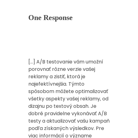
One Response
Ako Optimalizovať PPC Reklamné
Kampane:Kompletný Sprievodca |
22 October 2023 at
Adversimo
17:33
[…] A/B testovanie vám umožní
porovnať rôzne verzie vašej
reklamy a zistiť, ktorá je
najefektívnejšia. Týmto
spôsobom môžete optimalizovať
všetky aspekty vašej reklamy, od
dizajnu po textový obsah. Je
dobré pravidelne vykonávať A/B
testy a aktualizovať vašu kampaň
podľa získaných výsledkov. Pre
viac informácií o význame