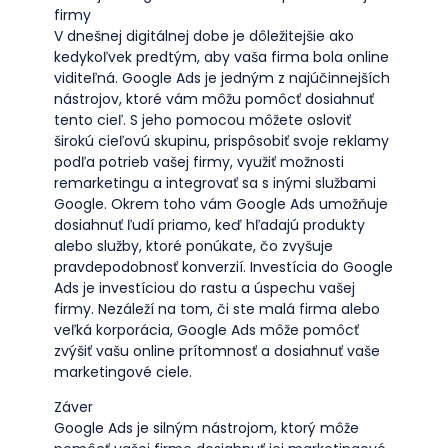
firmy
V dnešnej digitálnej dobe je dôležitejšie ako
kedykoľvek predtým, aby vaša firma bola online
viditeľná. Google Ads je jedným z najúčinnejších
nástrojov, ktoré vám môžu pomôcť dosiahnuť
tento cieľ. S jeho pomocou môžete osloviť
širokú cieľovú skupinu, prispôsobiť svoje reklamy
podľa potrieb vašej firmy, využiť možnosti
remarketingu a integrovať sa s inými službami
Google. Okrem toho vám Google Ads umožňuje
dosiahnuť ľudí priamo, keď hľadajú produkty
alebo služby, ktoré ponúkate, čo zvyšuje
pravdepodobnosť konverzií. Investícia do Google
Ads je investíciou do rastu a úspechu vašej
firmy. Nezáleží na tom, či ste malá firma alebo
veľká korporácia, Google Ads môže pomôcť
zvýšiť vašu online prítomnosť a dosiahnuť vaše
marketingové ciele.
Záver
Google Ads je silným nástrojom, ktorý môže