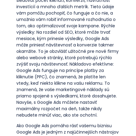
sledovať počet kliknutí, konverzií, návratnosť
investícií a mnoho ďalších metrík. Tieto údaje
vám pomôžu pochopiť, čo funguje a čo nie, a
umožnia vám robiť informované rozhodnutia o
tom, ako optimalizovať svoje kampane. Rýchle
výsledky: Na rozdiel od SEO, ktoré môže trvať
mesiace, kým prinesie výsledky, Google Ads
môže priniesť návštevnosť a konverzie takmer
okamžite. To je obzvlášť užitočné pre nové firmy
alebo webové stránky, ktoré potrebujú rýchlo
zvýšiť svoju návštevnosť. Nákladovo efektívne:
Google Ads funguje na princípe platby za
kliknutie (PPC), čo znamená, že platíte len
vtedy, keď niekto klikne na vašu reklamu. To
znamená, že vaše marketingové náklady sú
priamo spojené s výsledkami, ktoré dosahujete.
Navyše, s Google Ads môžete nastaviť
maximálny rozpočet na deň, takže nikdy
nebudete minúť viac, ako ste ochotní.
Ako Google Ads pomáha rásť vašemu biznisu
Google Ads je jedným z najúčinnejších nástrojov